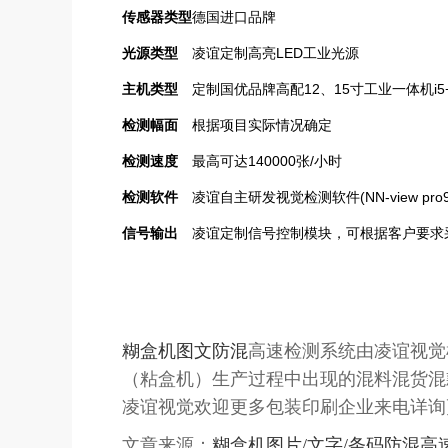
传感器类型
德国进口品牌
光源类型
凌谊定制高亮LED工业光源
主机类型
定制国优品牌高配12、15寸工业一体机i
检测幅面
根据项目实际情况确定
检测速度
最高可达140000张/小时
检测软件
凌谊自主研发视觉检测软件(NN-view pro9
信号输出
凌谊定制信号控制模块，可根据客户要求
糊盒机图文防混
高速检测系统由凌谊视觉
（粘盒机）生产过程中出现的混料混货混
凌谊视觉欢迎更多包装印刷企业来电详询更多
文章来源：
糊盒机图片/文字/条码防混高