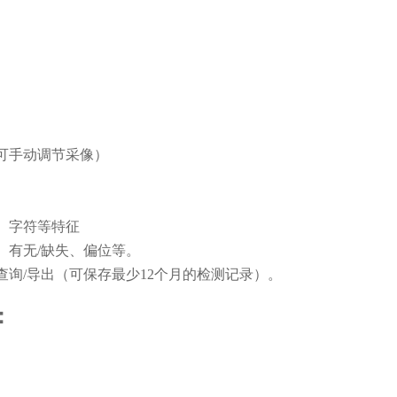
可手动调节采像）
、字符等特征
、有无/缺失、偏位等。
询/导出（可保存最少12个月的检测记录）。
：